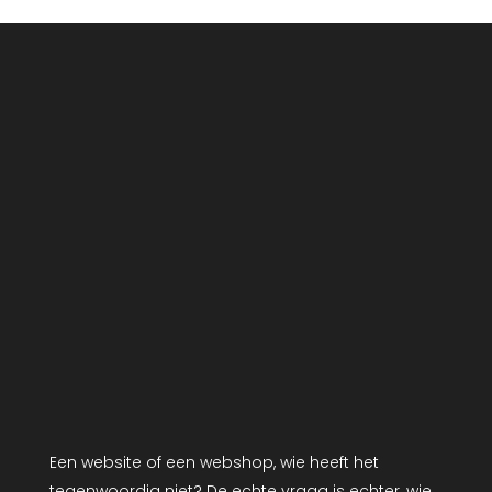
Een website of een webshop, wie heeft het
tegenwoordig niet? De echte vraag is echter, wie