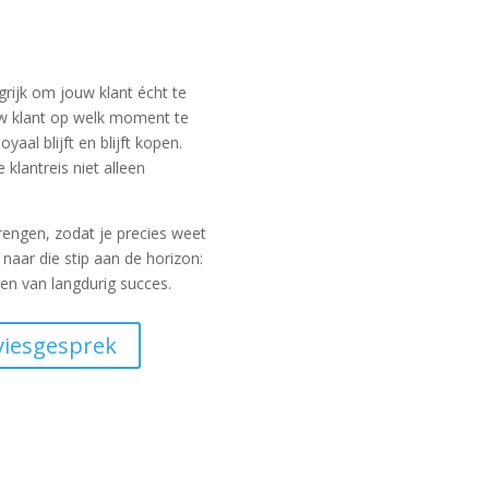
grijk om jouw klant écht te
w klant op welk moment te
yaal blijft en blijft kopen.
klantreis niet alleen
brengen, zodat je precies weet
aar die stip aan de horizon:
ren van langdurig succes.
viesgesprek