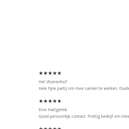
Wat klanten over ons vertellen
Wat klanten over ons vertellen
★★★★★
Het Vloerenhof
Hele fijne partij om mee samen te werken. Duidel
★★★★★
Erve Hartgerink
Goed persoonlijk contact. Prettig bedrijf om me
★★★★★