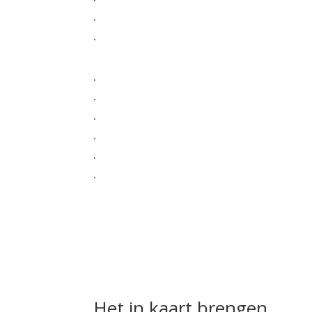
.
.
.
.
.
.
.
.
Het in kaart brengen