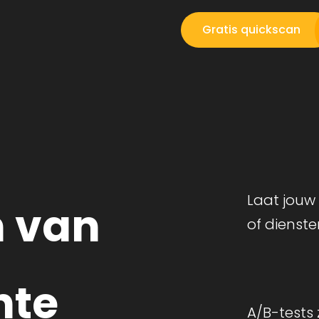
Gratis quickscan
Laat jouw
n van
of dienst
hte
A/B-tests