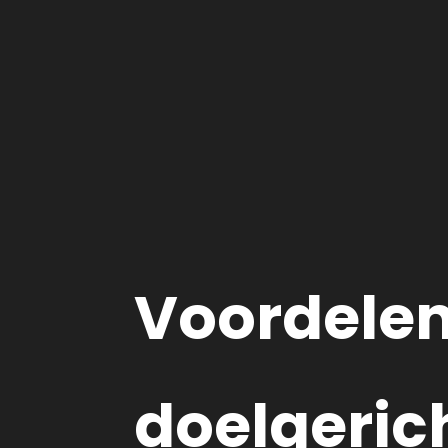
Voordele
doelgeric