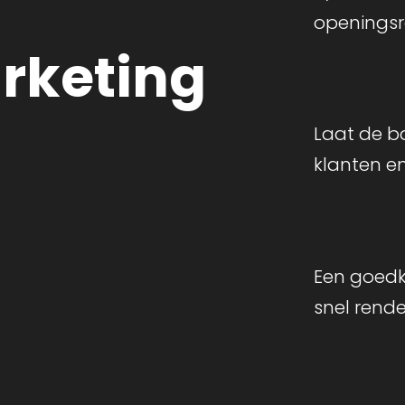
openingsra
rketing
Laat de b
klanten en
Een goedk
snel rende