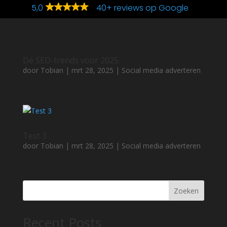
5,0
40+ reviews op Google
Dé SEO-trends voor 2025
door
Tobian
|
mrt 28, 2025
|
Social media adverteren
Test 3
door
Tobian
|
mrt 28, 2025
|
Social media adverteren
Zoeken
Recent Posts