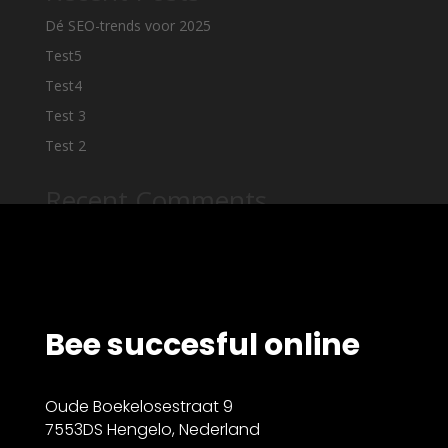
Dé SEO-trends voor 2025
Test5
Test4
Test 3
Test 2
Recent Comments
A WordPress Commenter
op
Hello world!
Bee succesful online
Oude Boekelosestraat 9
7553DS Hengelo, Nederland